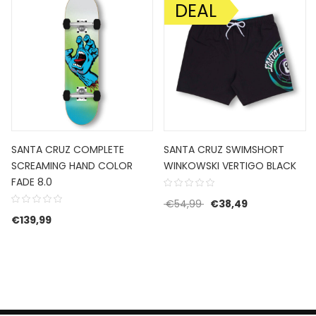
DEAL
AANBIEDING!
SANTA CRUZ COMPLETE
SANTA CRUZ SWIMSHORT
SCREAMING HAND COLOR
WINKOWSKI VERTIGO BLACK
FADE 8.0
Oorspronkelijke prijs w
Huidige prijs i
€
54,99
€
38,49
€
139,99