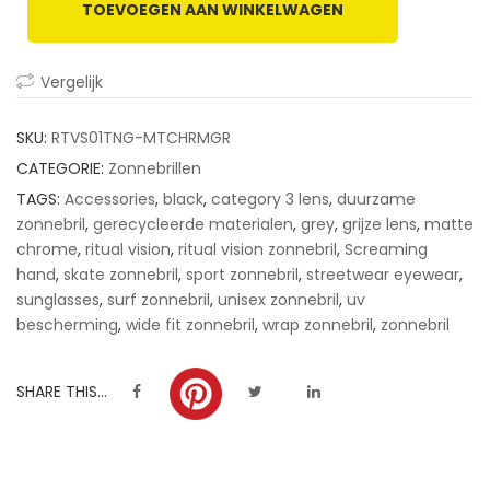
TOEVOEGEN AAN WINKELWAGEN
customer
ratings
Vergelijk
SKU:
RTVS01TNG-MTCHRMGR
CATEGORIE:
Zonnebrillen
TAGS:
Accessories
,
black
,
category 3 lens
,
duurzame
zonnebril
,
gerecycleerde materialen
,
grey
,
grijze lens
,
matte
chrome
,
ritual vision
,
ritual vision zonnebril
,
Screaming
hand
,
skate zonnebril
,
sport zonnebril
,
streetwear eyewear
,
sunglasses
,
surf zonnebril
,
unisex zonnebril
,
uv
bescherming
,
wide fit zonnebril
,
wrap zonnebril
,
zonnebril
SHARE THIS...