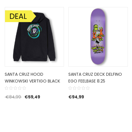
DEAL
AANBIEDING!
SANTA CRUZ HOOD
SANTA CRUZ DECK DELFINO
WINKOWSKI VERTIGO BLACK
EGO FEELBASE 8.25
Oorspronkelijke prijs was: €84,99.
Huidige prijs is: €59,49.
€
84,99
€
59,49
€
94,99
s was: €34,99.
 is: €24,43.