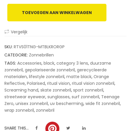
based
on
TOEVOEGEN AAN WINKELWAGEN
customer
ratings
Vergelijk
SKU:
RTVS01TNG-MTBLKRORGP
CATEGORIE:
Zonnebrillen
TAGS:
Accessories
,
black
,
category 3 lens
,
duurzame
zonnebril
,
gepolariseerde zonnebril
,
gerecycleerde
materialen
,
lifestyle zonnebril
,
matte black
,
Orange
Reflective
,
Polarised
,
ritual vision
,
ritual vision zonnebril
,
Screaming hand
,
skate zonnebril
,
sport zonnebril
,
streetwear eyewear
,
sunglasses
,
surf zonnebril
,
Teenage
Zero
,
unisex zonnebril
,
uv bescherming
,
wide fit zonnebril
,
wrap zonnebril
,
zonnebril
SHARE THIS...