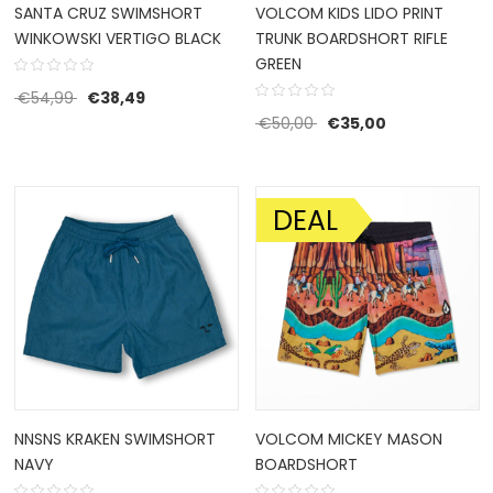
SANTA CRUZ SWIMSHORT
VOLCOM KIDS LIDO PRINT
WINKOWSKI VERTIGO BLACK
TRUNK BOARDSHORT RIFLE
GREEN
Oorspronkelijke prijs was: €54,99.
Huidige prijs is: €38,49.
€
54,99
€
38,49
Oorspronkelijke prijs w
Huidige prijs i
€
50,00
€
35,00
DEAL
AANBIEDING!
NNSNS KRAKEN SWIMSHORT
VOLCOM MICKEY MASON
NAVY
BOARDSHORT