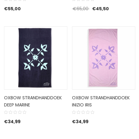
Oorspronkelijke prijs w
Huidige prijs i
€
55,00
€
65,00
€
45,50
OXBOW STRANDHANDDOEK
OXBOW STRANDHANDDOEK
DEEP MARINE
INIZIO IRIS
€
34,99
€
34,99