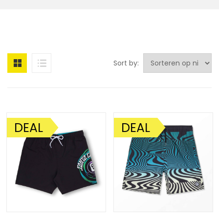
Sort by:
DEAL
DEAL
AANBIEDING!
AANBIEDING!