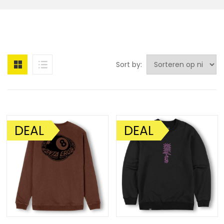
Sort by:
DEAL
DEAL
AANBIEDING!
AANBIEDING!