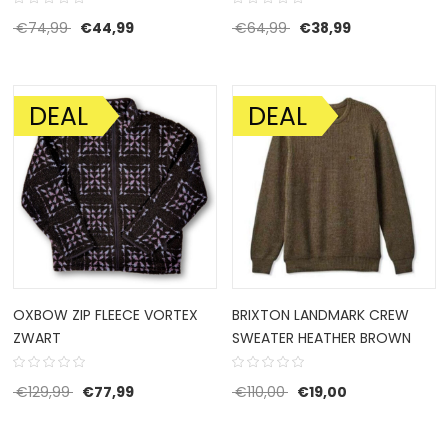
Oorspronkelijke prijs was: €74,99.
Huidige prijs is: €44,99.
Oorspronkelijke prijs 
Huidige prijs i
€
74,99
€
44,99
€
64,99
€
38,99
DEAL
DEAL
AANBIEDING!
AANBIEDING!
OXBOW ZIP FLEECE VORTEX
BRIXTON LANDMARK CREW
ZWART
SWEATER HEATHER BROWN
Oorspronkelijke prijs was: €129,99.
Huidige prijs is: €77,99.
Oorspronkelijke prijs wa
Huidige prijs is
€
129,99
€
77,99
€
110,00
€
19,00