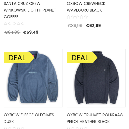
SANTA CRUZ CREW
OXBOW CREWNECK
WINKOWSKI EIGHTH PLANET
WAVEGURU BLACK
COFFEE
Oorspronkelijke prijs w
Huidige prijs i
€
89,99
€
62,99
Oorspronkelijke prijs was: €84,99.
Huidige prijs is: €59,49.
€
84,99
€
59,49
DEAL
DEAL
AANBIEDING!
AANBIEDING!
OXBOW FLEECE OLDTIMES
OXBOW TRUI MET ROLKRAAG
DUSK
PEROL HEATHER BLACK