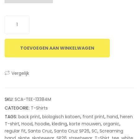
customer
ratings
TOEVOEGEN AAN WINKELWAGEN
Vergelijk
SKU:
SCA-TEE-13384M
CATEGORIE:
T-Shirts
TAGS:
back print
,
biologisch katoen
,
front print
,
hand
,
heren
T-shirt
,
Hood
,
hoodie
,
kleding
,
korte mouwen
,
organic
,
regular fit
,
Santa Cruz
,
Santa Cruz SP26
,
SC
,
Screaming
hand
,
skate
,
skatewear
,
SP26
,
streetwear
,
T-Shirt
,
tee
,
white
,