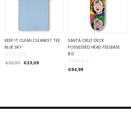
KEEP IT CLEAN CLEANEST TEE
SANTA CRUZ DECK
BLUE SKY
POSSESSED HEAD FEELBASE
8.0
 was: €39,99.
 is: €27,99.
Oorspronkelijke prijs was: €32,99.
Huidige prijs is: €23,09.
€
32,99
€
23,09
€
94,99
HERROEPINGSRECHT
BETALEN EN VERZENDEN
CONTACT US
PRIVACY POLICY