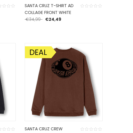
SANTA CRUZ T-SHIRT AD
COLLAGE FRONT WHITE
Oorspronkelijke prijs was: €34,99.
Huidige prijs is: €24,49.
€
34,99
€
24,49
DEAL
AANBIEDING!
SANTA CRUZ CREW