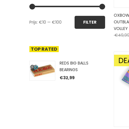
OXBOW
Min.
Max.
OUTBLA
Prijs:
€10
—
€100
FILTER
prijs
prijs
VOLLEY
€
49,9
TOP RATED
DE
AANBIE
REDS BIG BALLS
BEARINGS
€
32,99