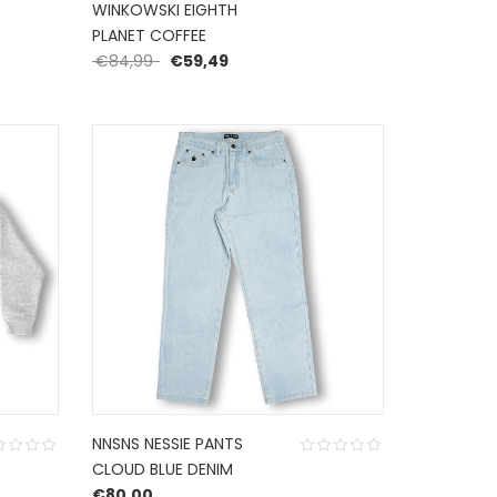
WINKOWSKI EIGHTH
PLANET COFFEE
 was: €84,99.
 is: €59,49.
Oorspronkelijke prijs was: €84,99.
Huidige prijs is: €59,49.
€
84,99
€
59,49
NNSNS NESSIE PANTS
CLOUD BLUE DENIM
€
80,00