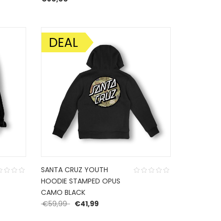
DEAL
AANBIEDING!
SANTA CRUZ YOUTH
HOODIE STAMPED OPUS
CAMO BLACK
Oorspronkelijke prijs was: €59,99.
Huidige prijs is: €41,99.
€
59,99
€
41,99