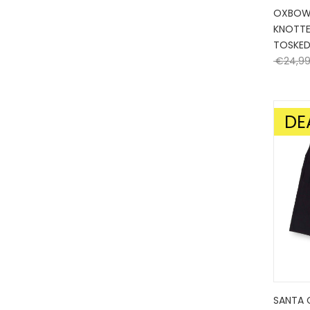
OXBOW
KNOTTE
TOSKED
€
24,9
DE
AANBIE
SANTA 