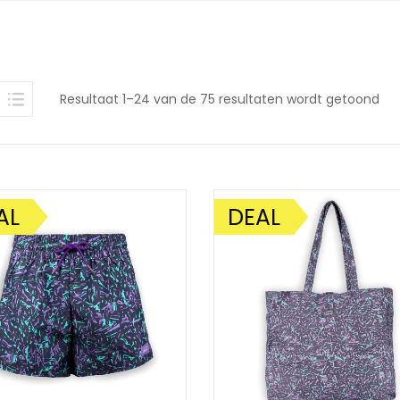
Ges
Resultaat 1–24 van de 75 resultaten wordt getoond
op
nie
AL
DEAL
DING!
AANBIEDING!