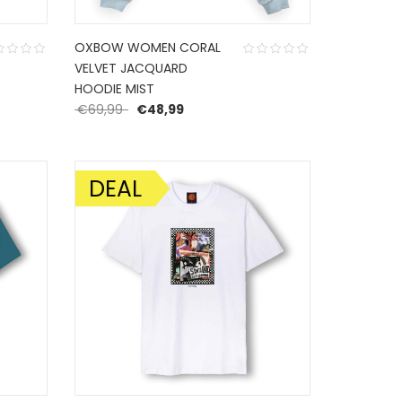
OXBOW WOMEN CORAL
VELVET JACQUARD
 was: €39,99.
 is: €27,99.
HOODIE MIST
Oorspronkelijke prijs was: €69,99.
Huidige prijs is: €48,99.
€
69,99
€
48,99
DEAL
AANBIEDING!