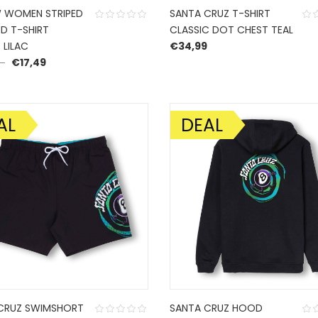
 WOMEN STRIPED
SANTA CRUZ T-SHIRT
D T-SHIRT
CLASSIC DOT CHEST TEAL
 LILAC
€
34,99
Oorspronkelijke prijs was: €24,99.
Huidige prijs is: €17,49.
9
€
17,49
AL
DEAL
DING!
AANBIEDING!
CRUZ SWIMSHORT
SANTA CRUZ HOOD