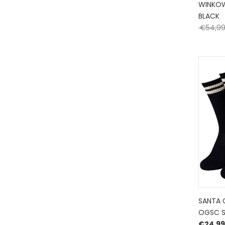
WINKOW
BLACK
€
54,9
SANTA 
OGSC S
€
24,99