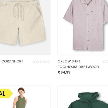
 CORD SHORT
OXBOW SHIRT
POOLHOUSE DRIFTWOOD
€
64,99
AL
DING!