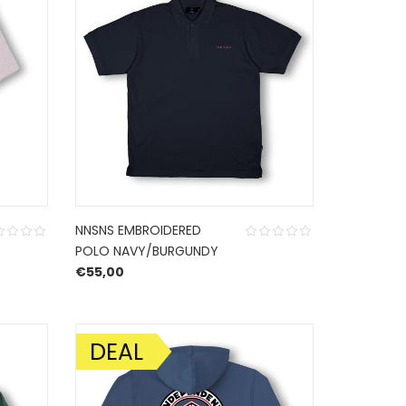
NNSNS EMBROIDERED
POLO NAVY/BURGUNDY
€
55,00
DEAL
AANBIEDING!