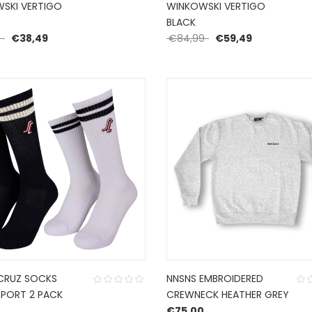
SKI VERTIGO
WINKOWSKI VERTIGO
BLACK
Oorspronkelijke prijs was: €54,99.
Huidige prijs is: €38,49.
Oorspronkelijke prijs
Huidige prijs
9
€
38,49
€
84,99
€
59,49
CRUZ SOCKS
NNSNS EMBROIDERED
PORT 2 PACK
CREWNECK HEATHER GREY
€
75,00