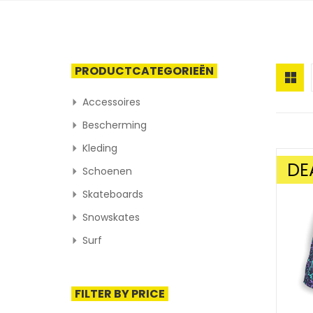
PRODUCTCATEGORIEËN
Accessoires
Bescherming
Kleding
DE
Schoenen
AANBIE
Skateboards
Snowskates
Surf
FILTER BY PRICE