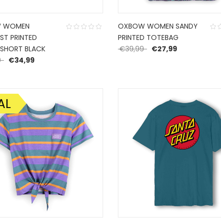
 WOMEN
OXBOW WOMEN SANDY
ST PRINTED
PRINTED TOTEBAG
Oorspronkelijke prijs
Huidige prijs
 SHORT BLACK
€
39,99
€
27,99
Oorspronkelijke prijs was: €49,99.
Huidige prijs is: €34,99.
9
€
34,99
AL
DING!