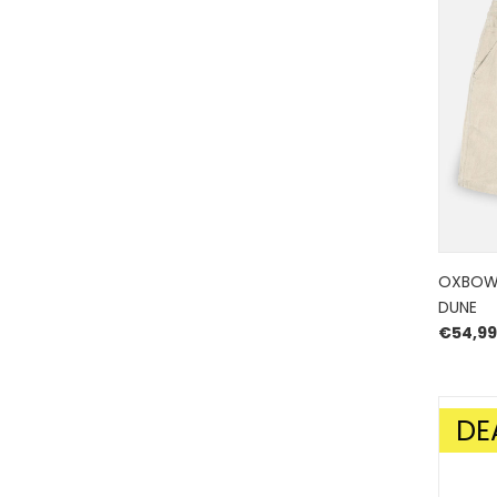
OXBOW
DUNE
€
54,99
DE
AANBIE