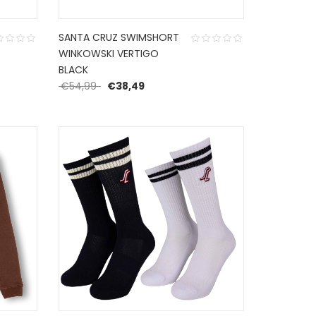
SANTA CRUZ SWIMSHORT
WINKOWSKI VERTIGO
 was: €34,99.
 is: €24,49.
BLACK
Oorspronkelijke prijs was: €54,99.
Huidige prijs is: €38,49.
€
54,99
€
38,49