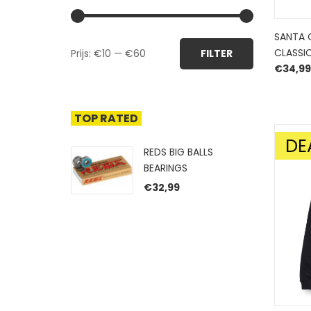
SANTA 
Min.
Max.
CLASSI
Prijs:
€10
—
€60
FILTER
prijs
prijs
€
34,99
TOP RATED
DE
AANBIE
REDS BIG BALLS
BEARINGS
€
32,99