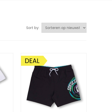
Sort by:
DEAL
AANBIEDING!