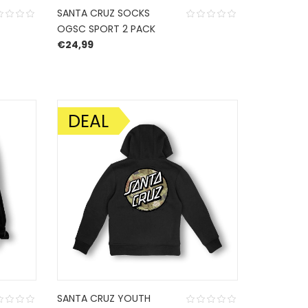
SANTA CRUZ SOCKS
OGSC SPORT 2 PACK
€
24,99
 was: €84,99.
 is: €59,49.
DEAL
AANBIEDING!
SANTA CRUZ YOUTH