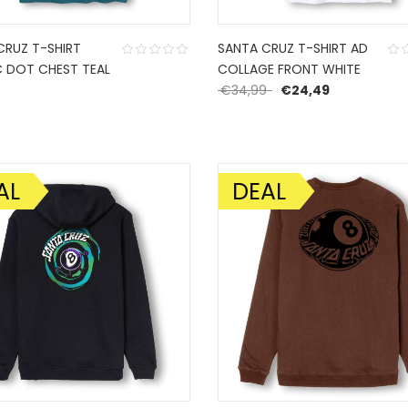
CRUZ T-SHIRT
SANTA CRUZ T-SHIRT AD
C DOT CHEST TEAL
COLLAGE FRONT WHITE
Oorspronkelijke prijs
Huidige prijs
€
34,99
€
24,49
AL
DEAL
DING!
AANBIEDING!