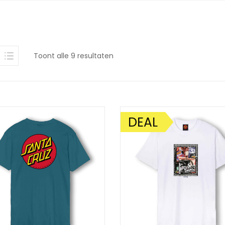
Gesorteerd
Toont alle 9 resultaten
op
nieuwste
DEAL
AANBIEDING!