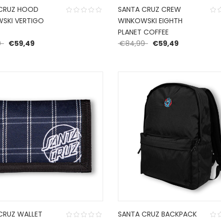
CRUZ HOOD
SANTA CRUZ CREW
SKI VERTIGO
WINKOWSKI EIGHTH
PLANET COFFEE
Oorspronkelijke prijs was: €84,99.
Huidige prijs is: €59,49.
Oorspronkelijke prijs
Huidige prijs
9
€
59,49
€
84,99
€
59,49
CRUZ WALLET
SANTA CRUZ BACKPACK