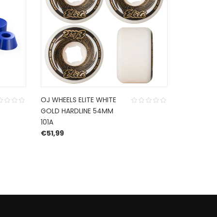
OJ WHEELS ELITE WHITE
INDEPEND
GOLD HARDLINE 54MM
BUSHINGS
101A
€
11,99
€
51,99