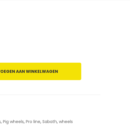
OEGEN AAN WINKELWAGEN
s
,
Pig wheels
,
Pro line
,
Sabath
,
wheels