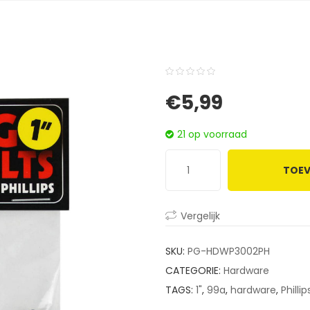
0
5
0
€
5,99
out
of
21 op voorraad
based
on
TOEV
customer
ratings
Vergelijk
SKU:
PG-HDWP3002PH
CATEGORIE:
Hardware
TAGS:
1"
,
99a
,
hardware
,
Phillip