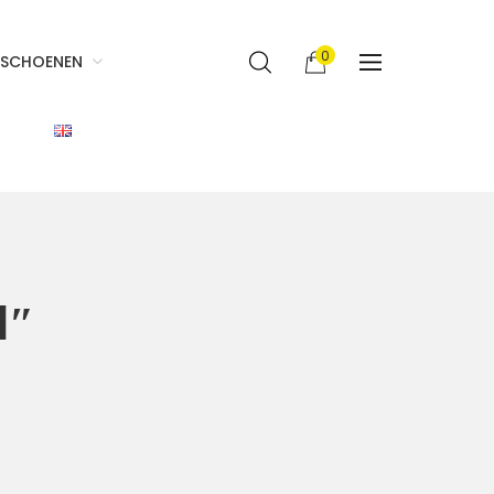
0
SCHOENEN
1″