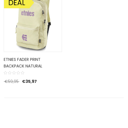
DEAL
AANBIEDING!
ETNIES FADER PRINT
BACKPACK NATURAL
Oorspronkelijke prijs was: €59,95.
Huidige prijs is: €35,97.
€
59,95
€
35,97