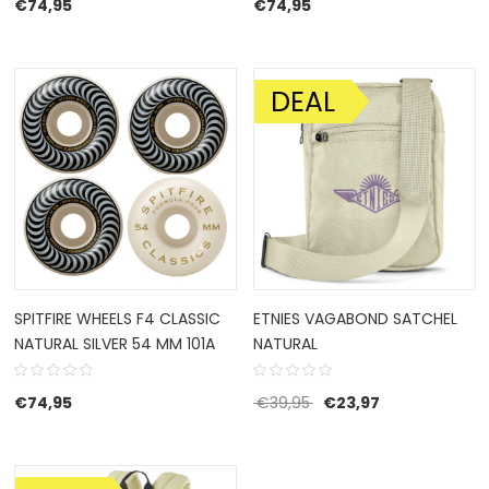
€
74,95
€
74,95
DEAL
AANBIEDING!
SPITFIRE WHEELS F4 CLASSIC
ETNIES VAGABOND SATCHEL
NATURAL SILVER 54 MM 101A
NATURAL
Oorspronkelijke prijs w
Huidige prijs is
€
74,95
€
39,95
€
23,97