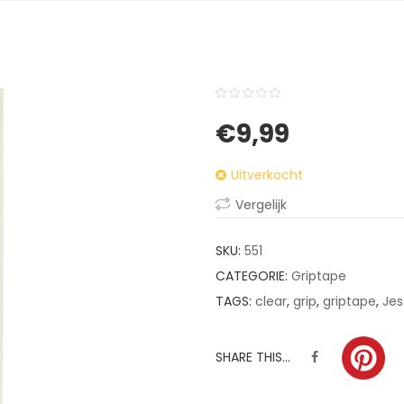
0
5
0
€
9,99
out
of
Uitverkocht
based
on
Vergelijk
customer
ratings
SKU:
551
CATEGORIE:
Griptape
TAGS:
clear
,
grip
,
griptape
,
Jes
SHARE THIS...