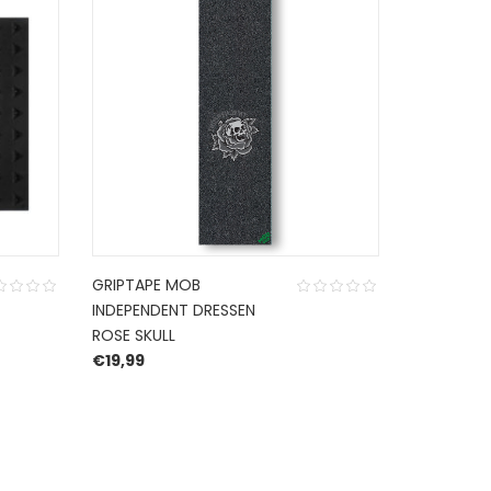
GRIPTAPE MOB
GRIZZLY G
INDEPENDENT DRESSEN
STAMP
ROSE SKULL
€
14,99
€
19,99