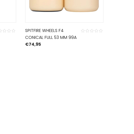
SPITFIRE WHEELS F4
MOB GRIPT
CONICAL FULL 53 MM 99A
CLEAR
€
74,95
€
11,99