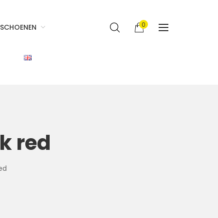
0
SCHOENEN
k red
red