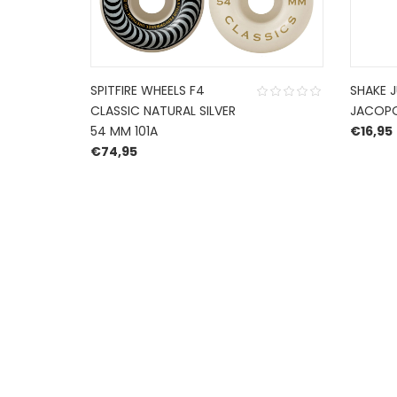
SPITFIRE WHEELS F4
SHAKE 
CLASSIC NATURAL SILVER
JACOP
54 MM 101A
€
16,95
€
74,95
HERROEPINGSRECHT
BETALEN EN VERZENDEN
PRIVACY POLICY
@ 2019 Dragon skateshop. Shop by
Nonius Grafis