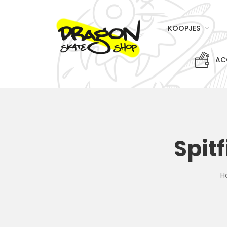
KOOPJES
AC
Spit
H