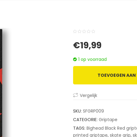
0
5
0
€
19,99
out
of
1 op voorraad
based
on
TOEVOEGEN AAN
customer
ratings
Vergelijk
SKU:
SFGRP009
CATEGORIE:
Griptape
TAGS:
Bighead Black Red grip
printed griptape
,
skate grip
,
s