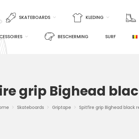
SKATEBOARDS
KLEDING
CESSOIRES
BESCHERMING
SURF
fire grip Bighead blac
ome
Skateboards
Griptape
Spitfire grip Bighead black 