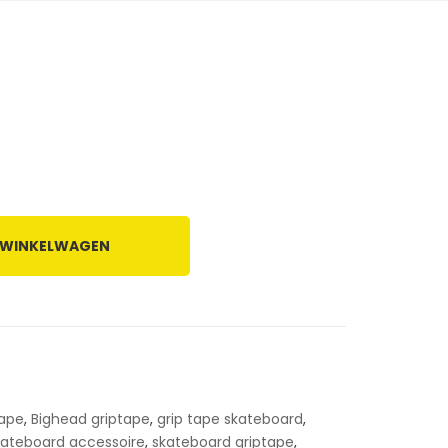
 WINKELWAGEN
tape
,
Bighead griptape
,
grip tape skateboard
,
kateboard accessoire
,
skateboard griptape
,