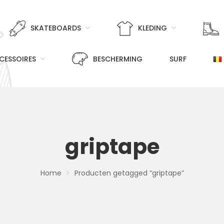
SKATEBOARDS
KLEDING
CESSOIRES
BESCHERMING
SURF
griptape
Home
Producten getagged “griptape”