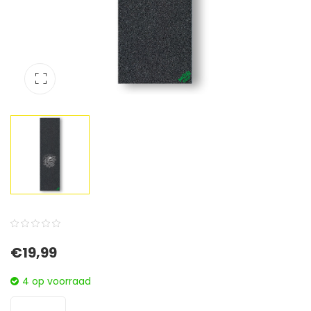
0
5
0
€
19,99
out
of
4 op voorraad
based
on