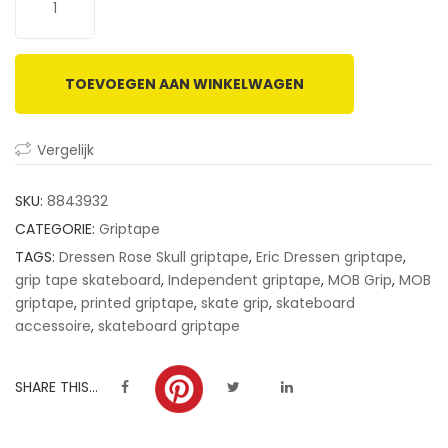
customer
ratings
TOEVOEGEN AAN WINKELWAGEN
Vergelijk
SKU:
8843932
CATEGORIE:
Griptape
TAGS:
Dressen Rose Skull griptape
,
Eric Dressen griptape
,
grip tape skateboard
,
Independent griptape
,
MOB Grip
,
MOB
griptape
,
printed griptape
,
skate grip
,
skateboard
accessoire
,
skateboard griptape
SHARE THIS...