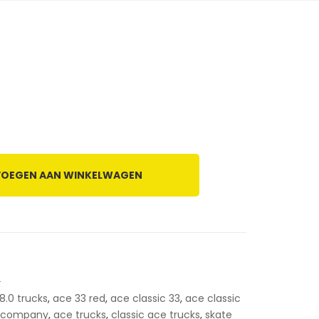
OEGEN AAN WINKELWAGEN
2
8.0 trucks
,
ace 33 red
,
ace classic 33
,
ace classic
k company
,
ace trucks
,
classic ace trucks
,
skate