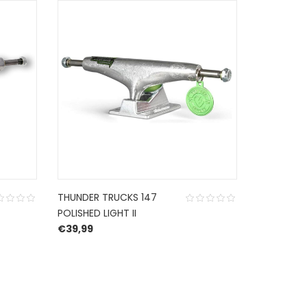
THUNDER TRUCKS 147
THUNDER 
POLISHED LIGHT II
POLISHED L
€
39,99
€
39,99