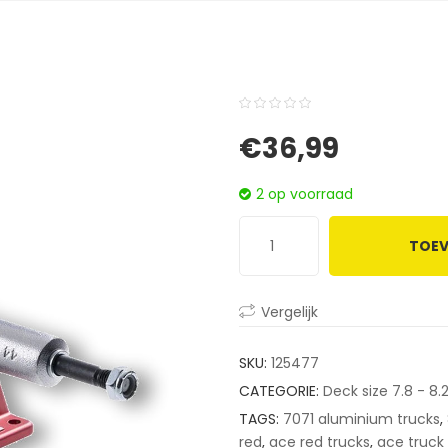
0
5
0
€
36,99
out
of
2 op voorraad
based
on
TOEV
customer
ratings
Vergelijk
SKU:
125477
CATEGORIE:
Deck size 7.8 - 8.
TAGS:
7071 aluminium trucks
,
red
,
ace red trucks
,
ace truc