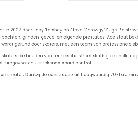
cht in 2007 door Joey Tershay en Steve “Shrewgy” Ruge. Ze stre
 bochten, grinden, gevoel en algehele prestaties. Ace staat be
n wordt gerund door skaters, met een team van professionele skat
 skaters die houden van technische street skating en snelle re
 turngevoel en uitstekende board control.
 en smaller. Dankzij de constructie uit hoogwaardig 7071 alumini