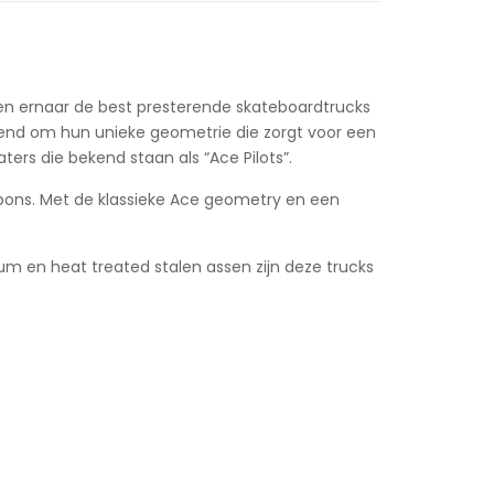
ven ernaar de best presterende skateboardtrucks
kend om hun unieke geometrie die zorgt voor een
ers die bekend staan als “Ace Pilots”.
spons. Met de klassieke Ace geometry en een
um en heat treated stalen assen zijn deze trucks