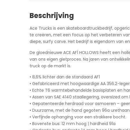
Beschrijving
Ace Trucks is een skateboardtruckbedrijf, opgeri
te creëren, met een focus op het verbeteren van
diepe, surfy carve. Het bedrijf is eigendom van e
De gloednieuwe ACE AF1 HOLLOWS heeft een holle 
van ons eigen gietproces. Na jaren van ontwikkel
truck op de markt is.
• 8,6% lichter dan de standaard AF1
• Gefabriceerd met hoogwaardige AA 356.2-leger
• Echte T6 warmtebehandelde basisplaten en ha
• Assen van SAE 4140 staallegering, oversized om
• Gepatenteerde herdraad voor asmoeren – gee
• Duurzame, met de hand gegoten 96a urethaan 
• Verfijnde ophanging voor een strakkere bocht.
• Bovenste bus: 12 mm hoog | hardheid 91a