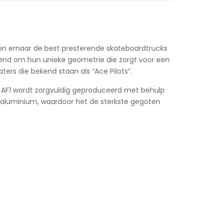
ven ernaar de best presterende skateboardtrucks
kend om hun unieke geometrie die zorgt voor een
ers die bekend staan als “Ace Pilots”.
e AF1 wordt zorgvuldig geproduceerd met behulp
t aluminium, waardoor het de sterkste gegoten