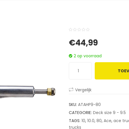
0
5
0
€
44,99
out
of
2 op voorraad
based
on
TOEV
customer
ratings
Vergelijk
SKU:
ATAHP9-80
CATEGORIE:
Deck size 9 - 9.5
TAGS:
10
,
10.0
,
80
,
Ace
,
ace tru
trucks