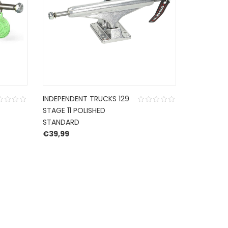
INDEPENDENT TRUCKS 129
INDEPENDE
STAGE 11 POLISHED
STAGE 11 
STANDARD
HOLLOW
€
39,99
€
44,95