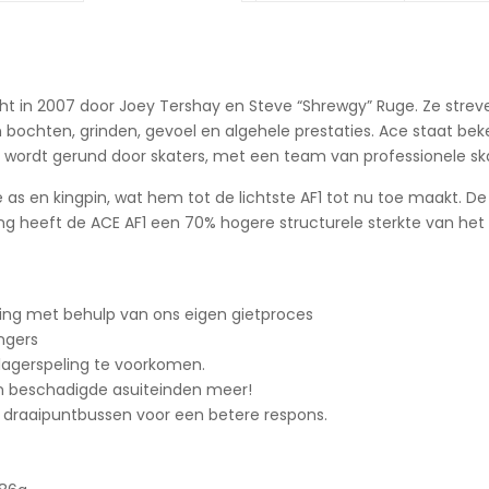
cht in 2007 door Joey Tershay en Steve “Shrewgy” Ruge. Ze stre
 bochten, grinden, gevoel en algehele prestaties. Ace staat be
n wordt gerund door skaters, met een team van professionele skat
as en kingpin, wat hem tot de lichtste AF1 tot nu toe maakt. D
ing heeft de ACE AF1 een 70% hogere structurele sterkte van he
ing met behulp van ons eigen gietproces
ngers
 lagerspeling te voorkomen.
n beschadigde asuiteinden meer!
draaipuntbussen voor een betere respons.