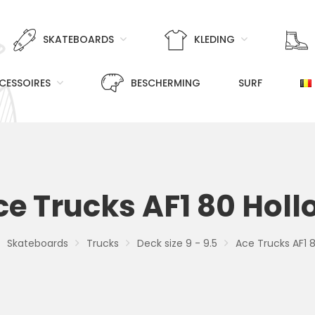
SKATEBOARDS
KLEDING
CESSOIRES
BESCHERMING
SURF
ce Trucks AF1 80 Holl
Skateboards
Trucks
Deck size 9 - 9.5
Ace Trucks AF1 