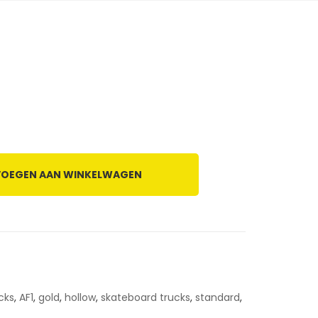
OEGEN AAN WINKELWAGEN
cks
,
AF1
,
gold
,
hollow
,
skateboard trucks
,
standard
,