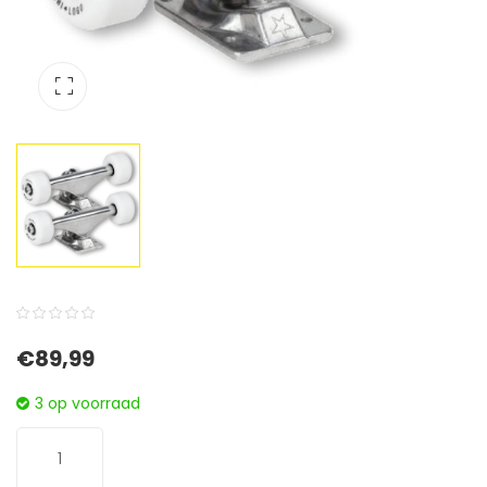
0
5
0
€
89,99
out
of
3 op voorraad
based
on
customer