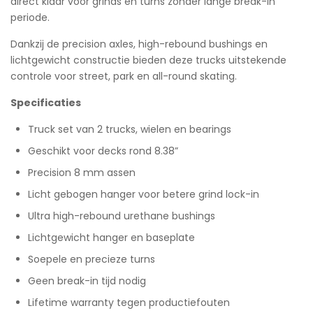
direct klaar voor grinds en turns zonder lange break-in
periode.
Dankzij de precision axles, high-rebound bushings en
lichtgewicht constructie bieden deze trucks uitstekende
controle voor street, park en all-round skating.
Specificaties
Truck set van 2 trucks, wielen en bearings
Geschikt voor decks rond 8.38”
Precision 8 mm assen
Licht gebogen hanger voor betere grind lock-in
Ultra high-rebound urethane bushings
Lichtgewicht hanger en baseplate
Soepele en precieze turns
Geen break-in tijd nodig
Lifetime warranty tegen productiefouten