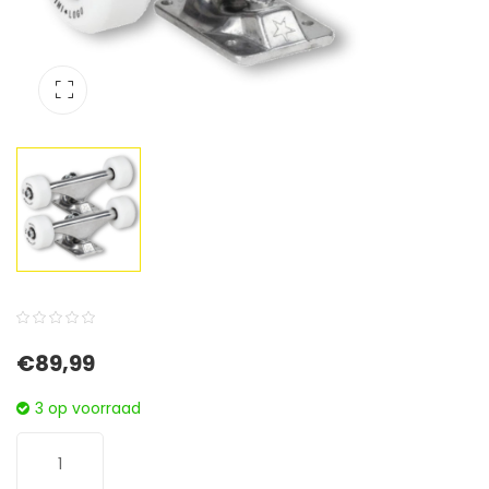
0
5
0
€
89,99
out
of
3 op voorraad
based
on
customer