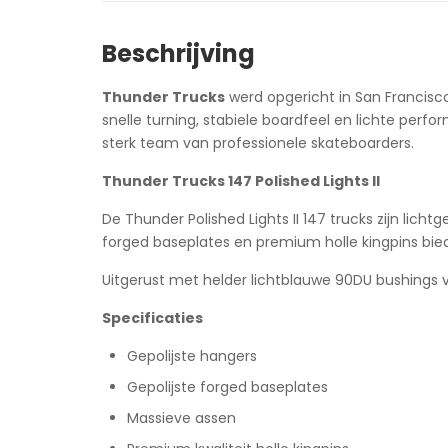
Beschrijving
Thunder Trucks
werd opgericht in San Francisc
snelle turning, stabiele boardfeel en lichte perf
sterk team van professionele skateboarders.
Thunder Trucks 147 Polished Lights II
De Thunder Polished Lights II 147 trucks zijn lic
forged baseplates en premium holle kingpins bi
Uitgerust met helder lichtblauwe 90DU bushings vo
Specificaties
Gepolijste hangers
Gepolijste forged baseplates
Massieve assen