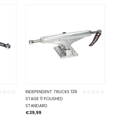
INDEPENDENT TRUCKS 139
ACE TRUCK
STAGE 11 POLISHED
MATTE BL
STANDARD
€
36,99
€
39,99