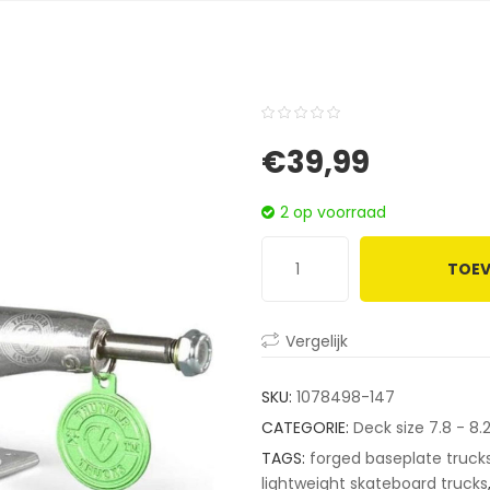
0
5
0
€
39,99
out
of
2 op voorraad
based
on
TOEV
customer
ratings
Vergelijk
SKU:
1078498-147
CATEGORIE:
Deck size 7.8 - 8.
TAGS:
forged baseplate truck
lightweight skateboard trucks