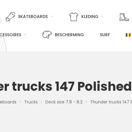
SKATEBOARDS
KLEDING
CESSOIRES
BESCHERMING
SURF
 trucks 147 Polished 
teboards
Trucks
Deck size 7.8 - 8.2
Thunder trucks 147 Po