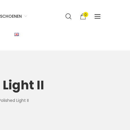
0
SCHOENEN
Light II
lished Light II