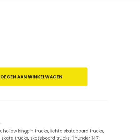
OEGEN AAN WINKELWAGEN
2
s
,
hollow kingpin trucks
,
lichte skateboard trucks
,
,
skate trucks
,
skateboard trucks
,
Thunder 147
,