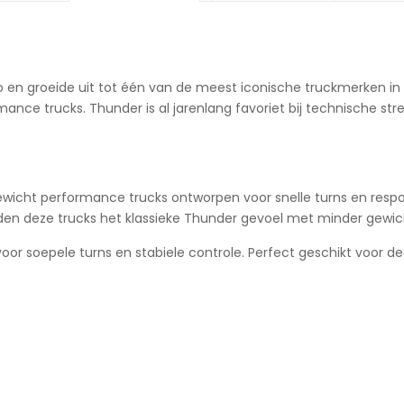
o en groeide uit tot één van de meest iconische truckmerken in
ormance trucks. Thunder is al jarenlang favoriet bij technische s
htgewicht performance trucks ontworpen voor snelle turns en respo
eden deze trucks het klassieke Thunder gevoel met minder gew
or soepele turns en stabiele controle. Perfect geschikt voor dec