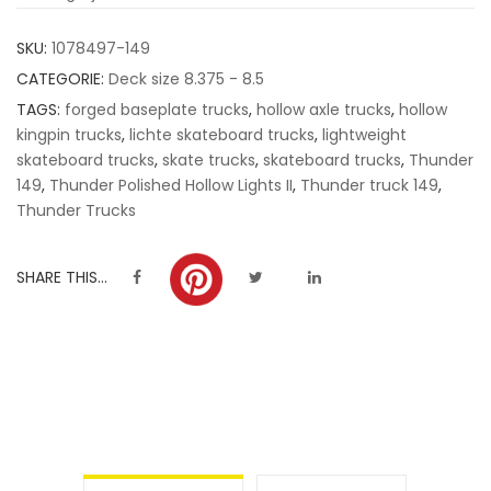
customer
SKU:
1078497-149
ratings
CATEGORIE:
Deck size 8.375 - 8.5
TAGS:
forged baseplate trucks
,
hollow axle trucks
,
hollow
kingpin trucks
,
lichte skateboard trucks
,
lightweight
skateboard trucks
,
skate trucks
,
skateboard trucks
,
Thunder
149
,
Thunder Polished Hollow Lights II
,
Thunder truck 149
,
Thunder Trucks
SHARE THIS...