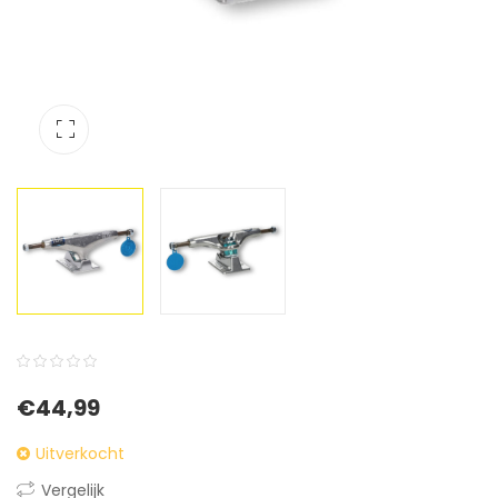
0
5
0
€
44,99
out
of
Uitverkocht
based
Vergelijk
on