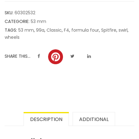
customer
SKU:
60302532
ratings
CATEGORIE:
53 mm
TAGS:
53 mm
,
99a
,
Classic
,
F4
,
formula four
,
Spitfire
,
swirl
,
wheels
SHARE THIS...
DESCRIPTION
ADDITIONAL