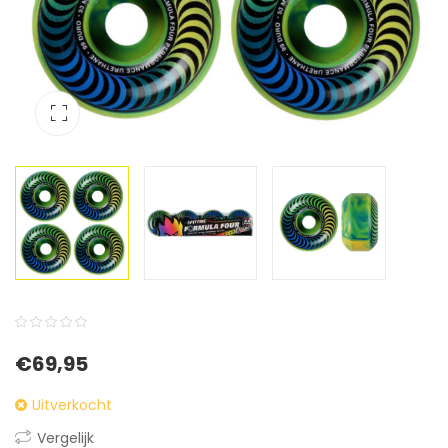
0
5
0
€
69,95
out
of
Uitverkocht
based
Vergelijk
on