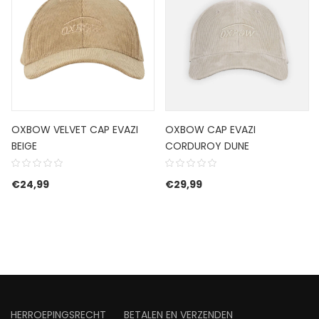
OXBOW VELVET CAP EVAZI
OXBOW CAP EVAZI
BEIGE
CORDUROY DUNE
 was: €59,99.
is: €41,99.
€
24,99
€
29,99
HERROEPINGSRECHT
BETALEN EN VERZENDEN