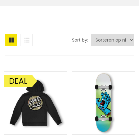
Sort by:
DEAL
AANBIEDING!