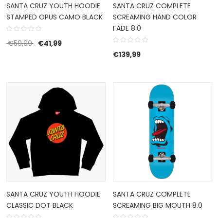
SANTA CRUZ YOUTH HOODIE
SANTA CRUZ COMPLETE
STAMPED OPUS CAMO BLACK
SCREAMING HAND COLOR
FADE 8.0
Oorspronkelijke prijs was: €59,99.
Huidige prijs is: €41,99.
€
59,99
€
41,99
€
139,99
SANTA CRUZ YOUTH HOODIE
SANTA CRUZ COMPLETE
CLASSIC DOT BLACK
SCREAMING BIG MOUTH 8.0