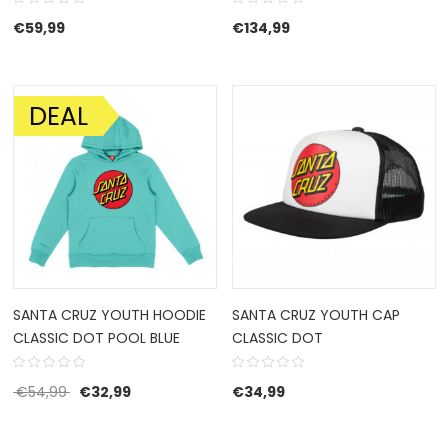
€
59,99
€
134,99
DEAL
AANBIEDING!
SANTA CRUZ YOUTH HOODIE
SANTA CRUZ YOUTH CAP
CLASSIC DOT POOL BLUE
CLASSIC DOT
Oorspronkelijke prijs was: €54,99.
Huidige prijs is: €32,99.
€
54,99
€
32,99
€
34,99