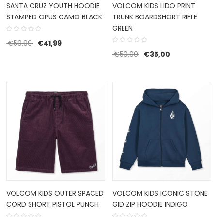
SANTA CRUZ YOUTH HOODIE
VOLCOM KIDS LIDO PRINT
STAMPED OPUS CAMO BLACK
TRUNK BOARDSHORT RIFLE
GREEN
Oorspronkelijke prijs was: €59,99.
Huidige prijs is: €41,99.
€
59,99
€
41,99
Oorspronkelijke prijs w
Huidige prijs i
€
50,00
€
35,00
VOLCOM KIDS OUTER SPACED
VOLCOM KIDS ICONIC STONE
CORD SHORT PISTOL PUNCH
GID ZIP HOODIE INDIGO