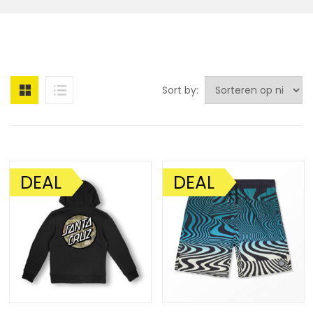
Sort by:
DEAL
DEAL
AANBIEDING!
AANBIEDING!