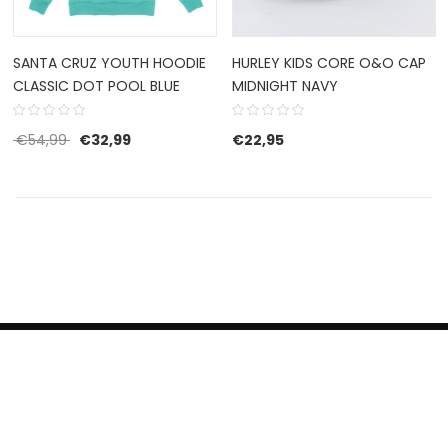
SANTA CRUZ YOUTH HOODIE
HURLEY KIDS CORE O&O CAP
CLASSIC DOT POOL BLUE
MIDNIGHT NAVY
Oorspronkelijke prijs was: €54,99.
Huidige prijs is: €32,99.
€
54,99
€
32,99
€
22,95
HERROEPINGSRECHT
BETALEN EN VERZENDEN
CONTACT US
PRIVACY POLICY
@ 2019 Dragon skateshop. Shop by
Nonius Grafisch
.