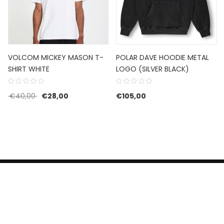
VOLCOM MICKEY MASON T-
POLAR DAVE HOODIE METAL
SHIRT WHITE
LOGO (SILVER BLACK)
Oorspronkelijke prijs was: €40,00.
Huidige prijs is: €28,00.
€
40,00
€
28,00
€
105,00
HERROEPINGSRECHT
BETALEN EN VERZENDEN
CONTACT US
PRIVACY POLICY
@ 2019 Dragon skateshop. Shop by
Nonius Grafisch
.