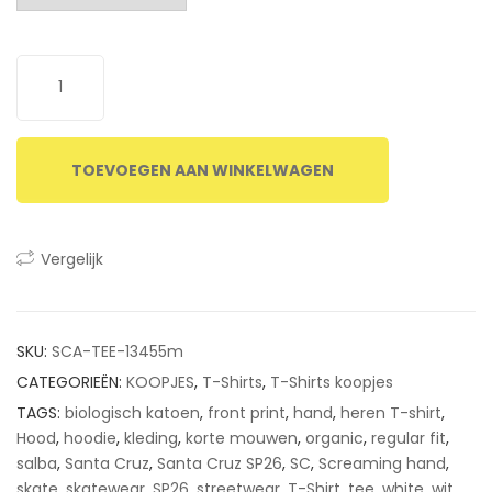
customer
ratings
TOEVOEGEN AAN WINKELWAGEN
Vergelijk
SKU:
SCA-TEE-13455m
CATEGORIEËN:
KOOPJES
,
T-Shirts
,
T-Shirts koopjes
TAGS:
biologisch katoen
,
front print
,
hand
,
heren T-shirt
,
Hood
,
hoodie
,
kleding
,
korte mouwen
,
organic
,
regular fit
,
salba
,
Santa Cruz
,
Santa Cruz SP26
,
SC
,
Screaming hand
,
skate
,
skatewear
,
SP26
,
streetwear
,
T-Shirt
,
tee
,
white
,
wit