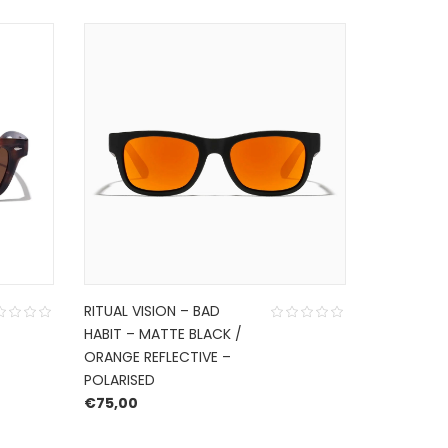
RITUAL VISION – BAD
RITUAL VIS
HABIT – MATTE BLACK /
HABIT – 
ORANGE REFLECTIVE –
TORTOISE 
POLARISED
POLARISED
€
75,00
€
75,00