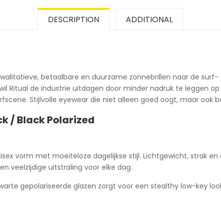
DESCRIPTION
ADDITIONAL
 kwalitatieve, betaalbare en duurzame zonnebrillen naar de surf
wil Ritual de industrie uitdagen door minder nadruk te leggen 
fscene. Stijlvolle eyewear die niet alleen goed oogt, maar ook be
k / Black Polarized
sex vorm met moeiteloze dagelijkse stijl. Lichtgewicht, strak e
 veelzijdige uitstraling voor elke dag.
te gepolariseerde glazen zorgt voor een stealthy low-key look