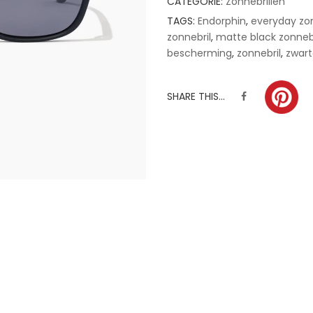
CATEGORIE:
Zonnebrillen
TAGS:
Endorphin
,
everyday zon
zonnebril
,
matte black zonnebr
bescherming
,
zonnebril
,
zwart
SHARE THIS...