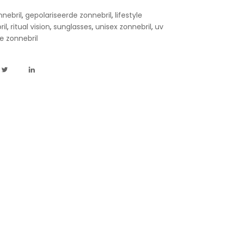
nebril
,
gepolariseerde zonnebril
,
lifestyle
il
,
ritual vision
,
sunglasses
,
unisex zonnebril
,
uv
e zonnebril