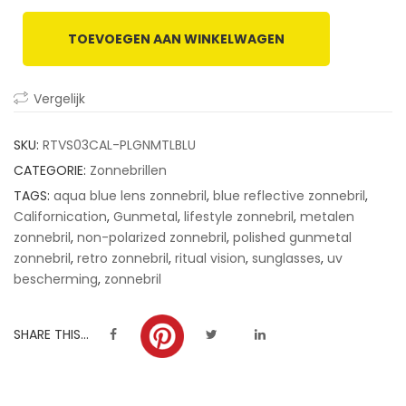
based
on
TOEVOEGEN AAN WINKELWAGEN
customer
ratings
Vergelijk
SKU:
RTVS03CAL-PLGNMTLBLU
CATEGORIE:
Zonnebrillen
TAGS:
aqua blue lens zonnebril
,
blue reflective zonnebril
,
Californication
,
Gunmetal
,
lifestyle zonnebril
,
metalen
zonnebril
,
non-polarized zonnebril
,
polished gunmetal
zonnebril
,
retro zonnebril
,
ritual vision
,
sunglasses
,
uv
bescherming
,
zonnebril
SHARE THIS...