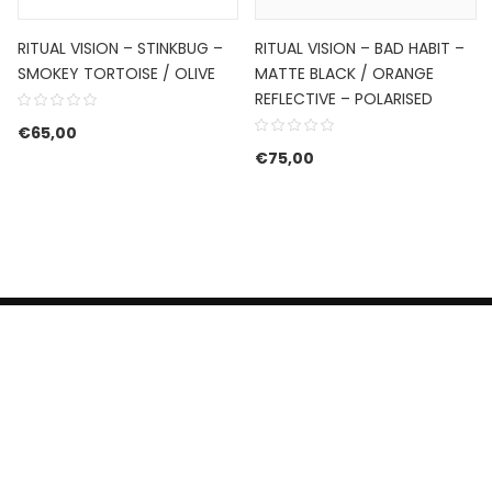
RITUAL VISION – STINKBUG –
RITUAL VISION – BAD HABIT –
SMOKEY TORTOISE / OLIVE
MATTE BLACK / ORANGE
REFLECTIVE – POLARISED
€
65,00
€
75,00
HERROEPINGSRECHT
BETALEN EN VERZENDEN
CONTACT US
PRIVACY POLICY
@ 2019 Dragon skateshop. Shop by
Nonius Grafisch
.