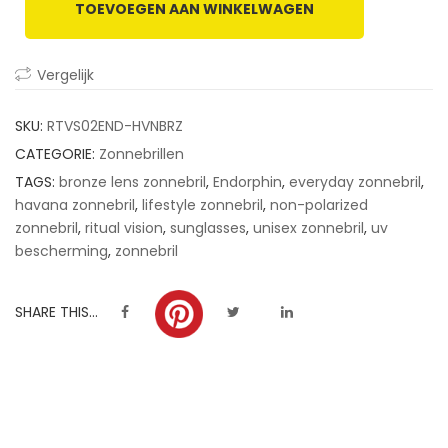
TOEVOEGEN AAN WINKELWAGEN
customer
ratings
Vergelijk
SKU:
RTVS02END-HVNBRZ
CATEGORIE:
Zonnebrillen
TAGS:
bronze lens zonnebril
,
Endorphin
,
everyday zonnebril
,
havana zonnebril
,
lifestyle zonnebril
,
non-polarized
zonnebril
,
ritual vision
,
sunglasses
,
unisex zonnebril
,
uv
bescherming
,
zonnebril
SHARE THIS...