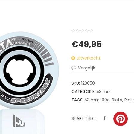
0
5
0
€
49,95
out
of
Uitverkocht
based
on
Vergelijk
customer
ratings
SKU:
123658
CATEGORIE:
53 mm
TAGS:
53 mm
,
99a
,
Ricta
,
Rict
SHARE THIS...