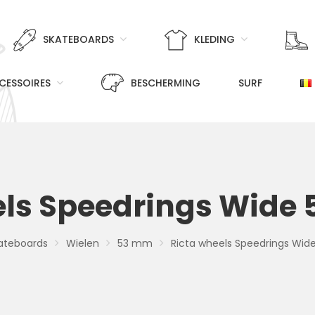
SKATEBOARDS
KLEDING
CESSOIRES
BESCHERMING
SURF
els Speedrings Wide
ateboards
Wielen
53 mm
Ricta wheels Speedrings Wi