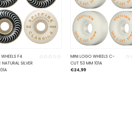
E WHEELS F4
MINI LOGO WHEELS C-
 NATURAL SILVER
CUT 53 MM 101A
01A
€
24,99
CONTACT US