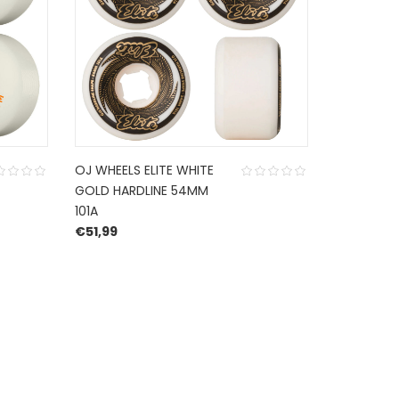
OJ WHEELS ELITE WHITE
PIG WHEEL
GOLD HARDLINE 54MM
NATURAL 
101A
€
37,99
€
51,99