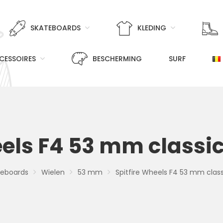
SKATEBOARDS
KLEDING
CESSOIRES
BESCHERMING
SURF
eels F4 53 mm classi
teboards
Wielen
53 mm
Spitfire Wheels F4 53 mm clas