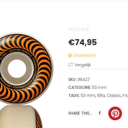
0
5
0
€
74,95
out
of
Uitverkocht
based
on
Vergelijk
customer
ratings
SKU:
36427
CATEGORIE:
53 mm
TAGS:
53 mm
,
99a
,
Classic
,
F4
SHARE THIS...