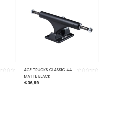
ACE TRUCKS CLASSIC 44
ACE TRUCK
MATTE BLACK
MATTE BL
€
36,99
€
36,99