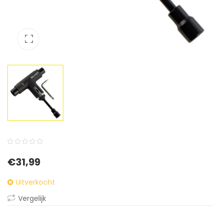
0
5
0
€
31,99
out
of
Uitverkocht
based
Vergelijk
on
customer