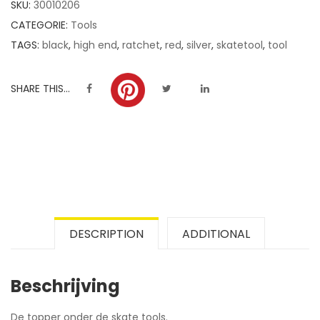
SKU:
30010206
ratings
CATEGORIE:
Tools
TAGS:
black
,
high end
,
ratchet
,
red
,
silver
,
skatetool
,
tool
SHARE THIS...
DESCRIPTION
ADDITIONAL
Beschrijving
De topper onder de skate tools.