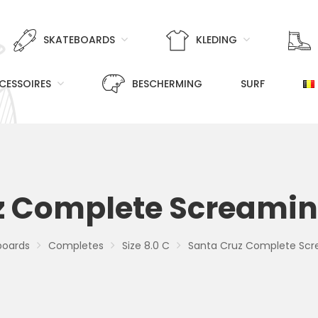
SKATEBOARDS
KLEDING
CESSOIRES
BESCHERMING
SURF
z Complete Screamin
boards
Completes
Size 8.0 C
Santa Cruz Complete Scr