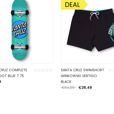
DEAL
AANBIEDING!
CRUZ COMPLETE
SANTA CRUZ SWIMSHORT
DOT BLUE 7.75
WINKOWSKI VERTIGO
9
BLACK
Oorspronkelijke prijs
Huidige prijs
€
54,99
€
38,49