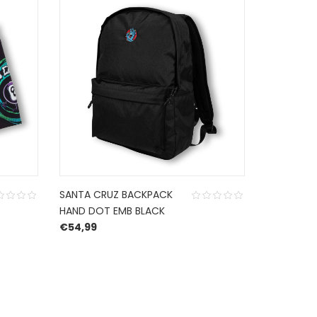
DEA
AANBIEDING
SANTA CRUZ BACKPACK
SANTA CR
HAND DOT EMB BLACK
HOODIE C
€
54,99
POOL BLUE
 was: €54,99.
 is: €38,49.
O
€
54,99