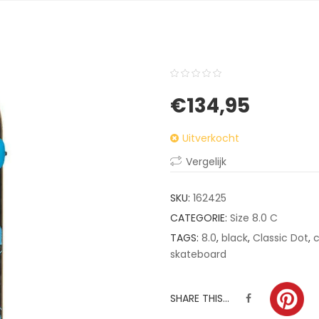
0
5
0
€
134,95
out
of
Uitverkocht
based
on
Vergelijk
customer
ratings
SKU:
162425
CATEGORIE:
Size 8.0 C
TAGS:
8.0
,
black
,
Classic Dot
,
skateboard
SHARE THIS...