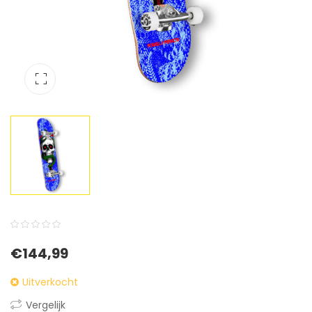
0
5
0
€
144,99
out
of
Uitverkocht
based
Vergelijk
on