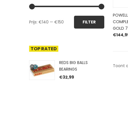
POWELL
Min.
Max.
COMPLE
Prijs:
€140
—
€150
FILTER
prijs
prijs
GOLD 7
€
144,9
TOP RATED
REDS BIG BALLS
Toont a
BEARINGS
€
32,99