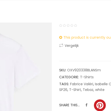
0
5
0
This product is currently ou
out
of
Vergelijk
based
on
customer
ratings
SKU:
OXV920338BLANSm
CATEGORIE:
T-Shirts
TAGS:
Fabrice Valéri
,
Isabelle
SP26
,
T-Shirt
,
Tebaz
,
white
SHARE THIS...