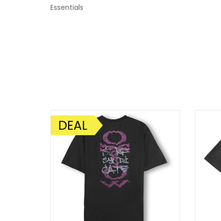
Essentials
DEAL
AANBIEDING!