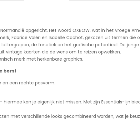
in Normandië opgericht. Het woord OXBOW, wat in het vroege A
 merk, Fabrice Valéri en Isabelle Cachot, gekozen uit termen die
wee lettergrepen, de fonetiek en het grafische potentieel. De 
 uit vintage kaarten die de wens om te reizen opwekken.
conisch merk met herkenbare graphics.
e borst
n en een rechte pasvorm.
– hiermee kan je eigenlijk niet missen. Met zijn Essentials-lijn b
ucten met verschillende looks gecombineerd worden, wat je keu