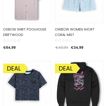
OXBOW SHIRT POOLHOUSE
OWBOW WOMEN SHORT
DRIFTWOOD
CORAL MIST
Oorspronkelijke prijs 
Huidige prijs i
€
64,99
€
49,99
€
34,99
DEAL
DEAL
AANBIEDING!
AANBIEDING!