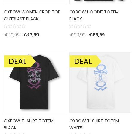
OXBOW WOMEN CROP TOP
OXBOW HOODIE TOTEM
OUTBLAST BLACK
BLACK
Oorspronkelijke prijs was: €39,99.
Huidige prijs is: €27,99.
Oorspronkelijke prijs w
Huidige prijs i
€
39,99
€
27,99
€
99,99
€
69,99
DEAL
DEAL
AANBIEDING!
AANBIEDING!
OXBOW T-SHIRT TOTEM
OXBOW T-SHIRT TOTEM
BLACK
WHITE