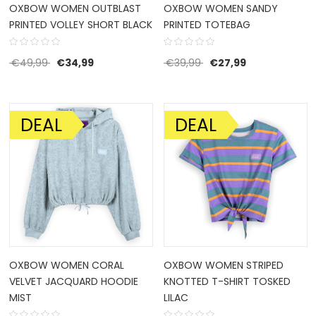
OXBOW WOMEN OUTBLAST
OXBOW WOMEN SANDY
PRINTED VOLLEY SHORT BLACK
PRINTED TOTEBAG
Oorspronkelijke prijs was: €49,99.
Huidige prijs is: €34,99.
Oorspronkelijke prijs w
Huidige prijs is
€
49,99
€
34,99
€
39,99
€
27,99
DEAL
DEAL
AANBIEDING!
AANBIEDING!
OXBOW WOMEN CORAL
OXBOW WOMEN STRIPED
VELVET JACQUARD HOODIE
KNOTTED T-SHIRT TOSKED
MIST
LILAC