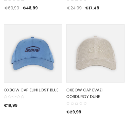
Oorspronkelijke prijs was: €69,99.
Huidige prijs is: €48,99.
Oorspronkelijke prijs w
Huidige prijs is
€
69,99
€
48,99
€
24,99
€
17,49
OXBOW CAP ELINI LOST BLUE
OXBOW CAP EVAZI
CORDUROY DUNE
€
19,99
€
29,99