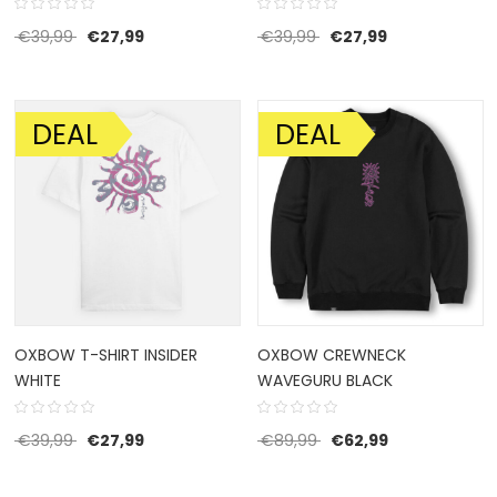
Oorspronkelijke prijs was: €39,99.
Huidige prijs is: €27,99.
Oorspronkelijke prijs w
Huidige prijs is
€
39,99
€
27,99
€
39,99
€
27,99
DEAL
DEAL
AANBIEDING!
AANBIEDING!
OXBOW T-SHIRT INSIDER
OXBOW CREWNECK
WHITE
WAVEGURU BLACK
Oorspronkelijke prijs was: €39,99.
Huidige prijs is: €27,99.
Oorspronkelijke prijs w
Huidige prijs i
€
39,99
€
27,99
€
89,99
€
62,99