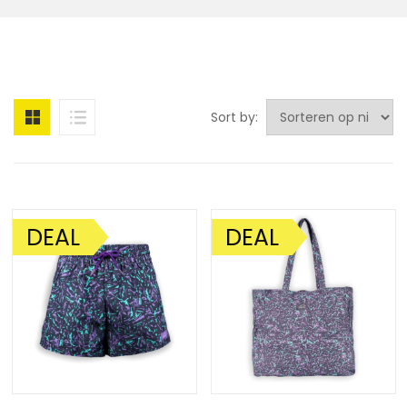
Sort by:
DEAL
DEAL
AANBIEDING!
AANBIEDING!