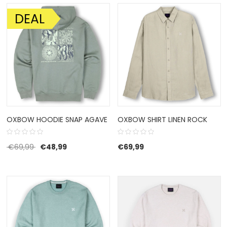
DEAL
AANBIEDING!
OXBOW HOODIE SNAP AGAVE
OXBOW SHIRT LINEN ROCK
Oorspronkelijke prijs was: €69,99.
Huidige prijs is: €48,99.
€
69,99
€
48,99
€
69,99