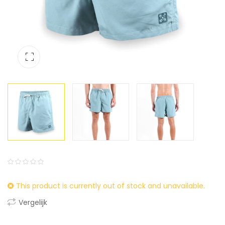
0
5
0
This product is currently out of stock and unavailable.
out
of
Vergelijk
based
on