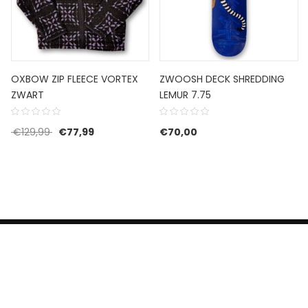
OXBOW ZIP FLEECE VORTEX
ZWOOSH DECK SHREDDING
ZWART
LEMUR 7.75
 was: €85,00.
is: €51,00.
Oorspronkelijke prijs was: €129,99.
Huidige prijs is: €77,99.
€
129,99
€
77,99
€
70,00
HERROEPINGSRECHT
BETALEN EN VERZENDEN
CONTACT US
PRIVACY POLICY
@ 2019 Dragon skateshop. Shop by
Nonius Grafisch
.