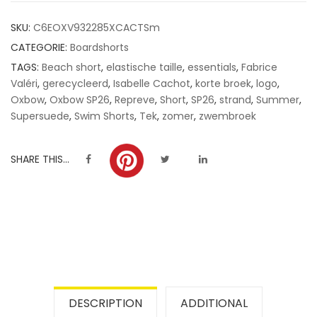
customer
SKU:
C6EOXV932285XCACTSm
ratings
CATEGORIE:
Boardshorts
TAGS:
Beach short
,
elastische taille
,
essentials
,
Fabrice
Valéri
,
gerecycleerd
,
Isabelle Cachot
,
korte broek
,
logo
,
Oxbow
,
Oxbow SP26
,
Repreve
,
Short
,
SP26
,
strand
,
Summer
,
Supersuede
,
Swim Shorts
,
Tek
,
zomer
,
zwembroek
SHARE THIS...
DESCRIPTION
ADDITIONAL