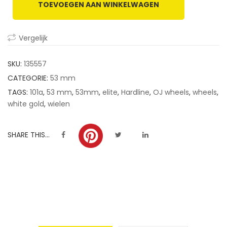
TOEVOEGEN AAN WINKELWAGEN
customer
ratings
Vergelijk
SKU:
135557
CATEGORIE:
53 mm
TAGS:
101a
,
53 mm
,
53mm
,
elite
,
Hardline
,
OJ wheels
,
wheels
,
white gold
,
wielen
SHARE THIS...