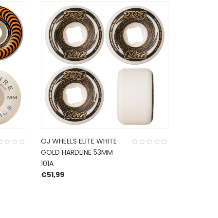
OJ WHEELS ELITE WHITE
SPITFIRE W
GOLD HARDLINE 53MM
CLASSIC N
101A
54 MM 101
€
51,99
€
74,95