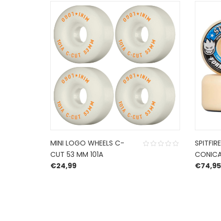
MINI LOGO WHEELS C-
SPITFIR
CUT 53 MM 101A
CONICA
€
24,99
€
74,95