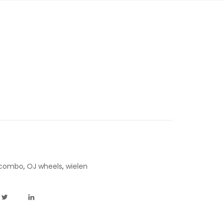
 combo
,
OJ wheels
,
wielen