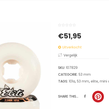
0
5
0
€
51,95
out
of
Uitverkocht
based
on
Vergelijk
customer
ratings
SKU:
107829
CATEGORIE:
53 mm
TAGS:
101a
,
53 mm
,
elite
,
mini
SHARE THIS...