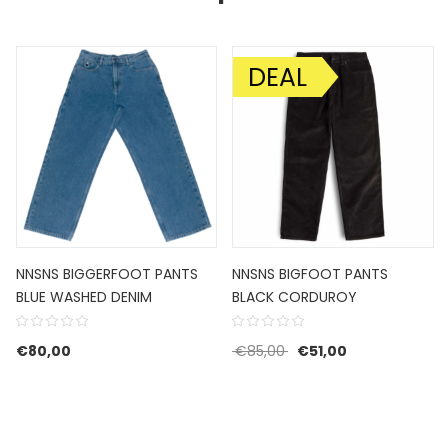
DEAL
AANBIEDING!
NNSNS BIGGERFOOT PANTS
NNSNS BIGFOOT PANTS
BLUE WASHED DENIM
BLACK CORDUROY
Oorspronkelijke prijs w
Huidige prijs is
€
80,00
€
85,00
€
51,00