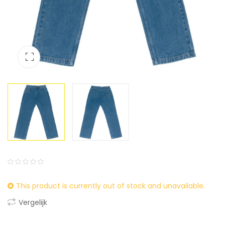
0
5
0
This product is currently out of stock and unavailable.
out
of
Vergelijk
based
on