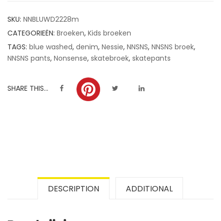
customer
SKU:
NNBLUWD2228m
ratings
CATEGORIEËN:
Broeken
,
Kids broeken
TAGS:
blue washed
,
denim
,
Nessie
,
NNSNS
,
NNSNS broek
,
NNSNS pants
,
Nonsense
,
skatebroek
,
skatepants
SHARE THIS...
DESCRIPTION
ADDITIONAL