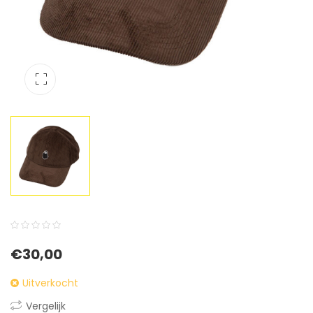
0
5
0
€
30,00
out
of
Uitverkocht
based
Vergelijk
on