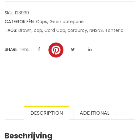
customer
SKU:
123930
ratings
CATEGORIEËN:
Caps
,
Geen categorie
TAGS:
Brown
,
cap
,
Cord Cap
,
corduroy
,
NNSNS
,
Tonteria
SHARE THIS...
DESCRIPTION
ADDITIONAL
Beschrijving