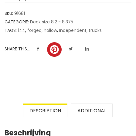
customer
SKU:
91681
ratings
CATEGORIE:
Deck size 8.2 - 8.375
TAGS:
144
,
forged
,
hollow
,
Independent
,
trucks
SHARE THIS...
DESCRIPTION
ADDITIONAL
Beschrijving