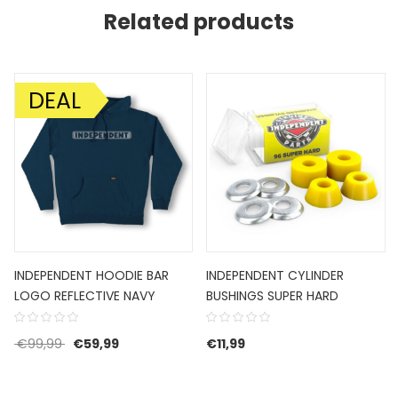
Related products
DEAL
AANBIEDING!
INDEPENDENT HOODIE BAR
INDEPENDENT CYLINDER
LOGO REFLECTIVE NAVY
BUSHINGS SUPER HARD
Oorspronkelijke prijs was: €99,99.
Huidige prijs is: €59,99.
€
99,99
€
59,99
€
11,99