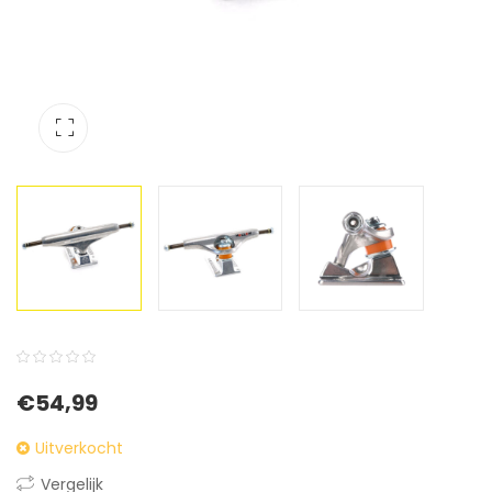
0
5
0
€
54,99
out
of
Uitverkocht
based
Vergelijk
on