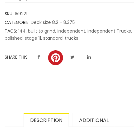
customer
SKU:
159221
ratings
CATEGORIE:
Deck size 8.2 - 8.375
TAGS:
144
,
built to grind
,
Independent
,
Independent Trucks
,
polished
,
stage 11
,
standard
,
trucks
SHARE THIS...
DESCRIPTION
ADDITIONAL