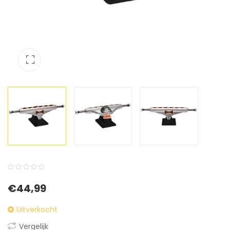
0
5
0
€
44,99
out
of
Uitverkocht
based
Vergelijk
on