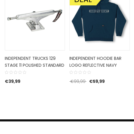
INDEPENDENT TRUCKS 129
INDEPENDENT HOODIE BAR
STAGE 11 POLISHED STANDARD
LOGO REFLECTIVE NAVY
Oorspronkelijke prijs w
Huidige prijs i
€
39,99
€
99,99
€
59,99