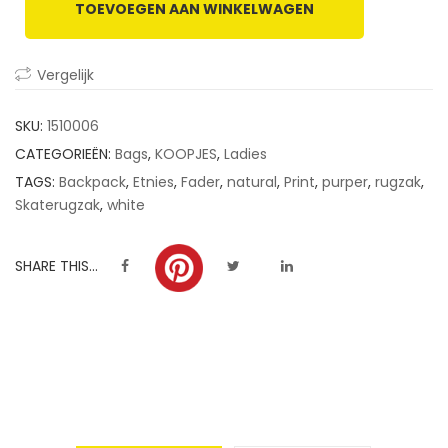
TOEVOEGEN AAN WINKELWAGEN
customer
ratings
Vergelijk
SKU:
1510006
CATEGORIEËN:
Bags
,
KOOPJES
,
Ladies
TAGS:
Backpack
,
Etnies
,
Fader
,
natural
,
Print
,
purper
,
rugzak
,
Skaterugzak
,
white
SHARE THIS...