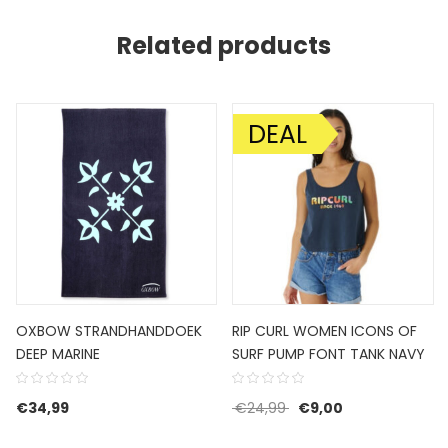
Related products
DEAL
AANBIEDING!
OXBOW STRANDHANDDOEK
RIP CURL WOMEN ICONS OF
DEEP MARINE
SURF PUMP FONT TANK NAVY
Oorspronkelijke prijs w
Huidige prijs is:
€
34,99
€
24,99
€
9,00