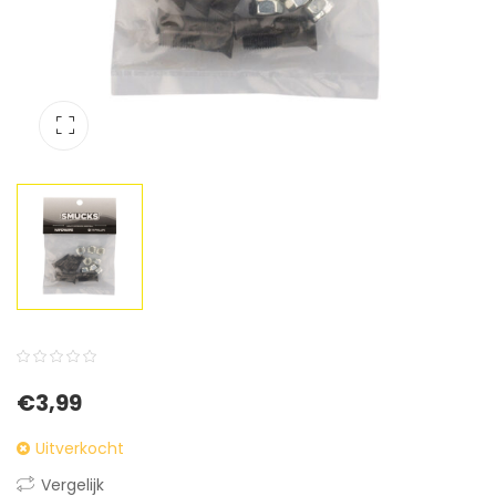
0
5
0
€
3,99
out
of
Uitverkocht
based
Vergelijk
on