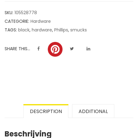
customer
SKU:
105528778
ratings
CATEGORIE:
Hardware
TAGS:
black
,
hardware
,
Phillips
,
smucks
SHARE THIS...
DESCRIPTION
ADDITIONAL
Beschrijving