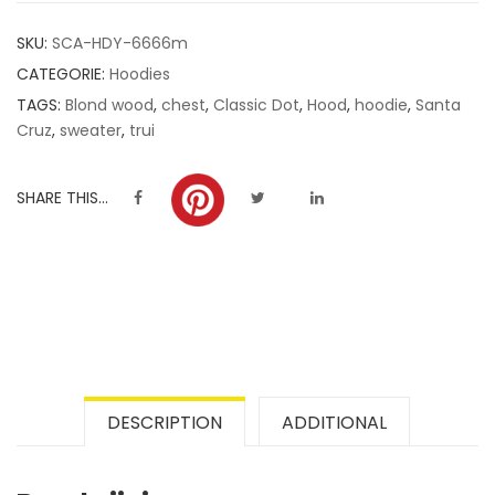
customer
SKU:
SCA-HDY-6666m
ratings
CATEGORIE:
Hoodies
TAGS:
Blond wood
,
chest
,
Classic Dot
,
Hood
,
hoodie
,
Santa
Cruz
,
sweater
,
trui
SHARE THIS...
DESCRIPTION
ADDITIONAL