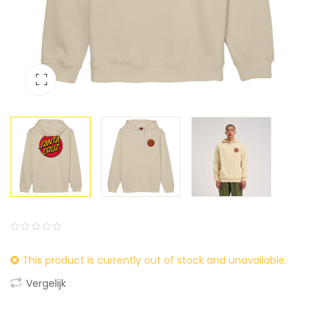
0
5
0
This product is currently out of stock and unavailable.
out
of
Vergelijk
based
on