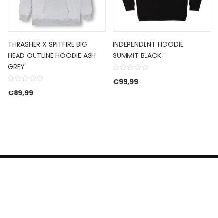
THRASHER X SPITFIRE BIG
INDEPENDENT HOODIE
HEAD OUTLINE HOODIE ASH
SUMMIT BLACK
GREY
€
99,99
€
89,99
HERROEPINGSRECHT
BETALEN EN VERZENDEN
CONTACT US
PRIVACY POLICY
@ 2019 Dragon skateshop. Shop by
Nonius Grafisch
.