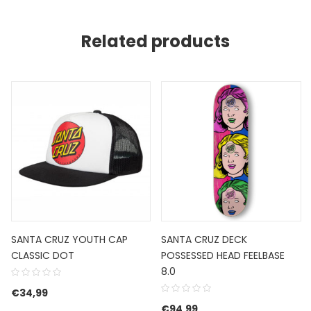
Related products
SANTA CRUZ YOUTH CAP
SANTA CRUZ DECK
CLASSIC DOT
POSSESSED HEAD FEELBASE
8.0
s was: €84,99.
 is: €59,49.
€
34,99
€
94,99