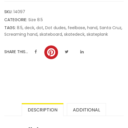
customer
SKU:
14097
ratings
CATEGORIE:
Size 8.5
TAGS:
8.5
,
deck
,
dot
,
Dot dudes
,
feelbase
,
hand
,
Santa Cruz
,
Screaming hand
,
skateboard
,
skatedeck
,
skateplank
SHARE THIS...
DESCRIPTION
ADDITIONAL