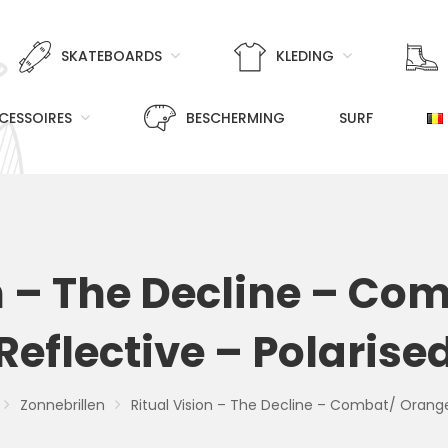
SKATEBOARDS
KLEDING
CESSOIRES
BESCHERMING
SURF
n – The Decline – C
Reflective – Polarise
Zonnebrillen
Ritual Vision – The Decline – Combat/ Orange