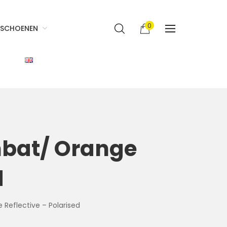
0
SCHOENEN
ombat/ Orange
d
 Reflective – Polarised