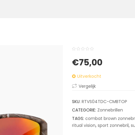
0
5
0
€
75,00
out
of
Uitverkocht
based
on
Vergelijk
customer
ratings
SKU:
RTVS04TDC-CMBTOP
CATEGORIE:
Zonnebrillen
TAGS:
combat brown zonnebri
ritual vision
,
sport zonnebril
,
s