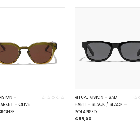
VISION –
RITUAL VISION – BAD
ARKET – OLIVE
HABIT – BLACK / BLACK –
 BRONZE
POLARISED
0
€
65,00