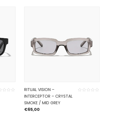
RITUAL VISION –
RITUAL VIS
INTERCEPTOR – CRYSTAL
CALIFORNI
SMOKE / MID GREY
MATTE SIL
€
65,00
REFLECTIV
€
65,00