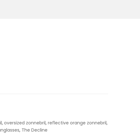
l
,
oversized zonnebril
,
reflective orange zonnebril
,
unglasses
,
The Decline