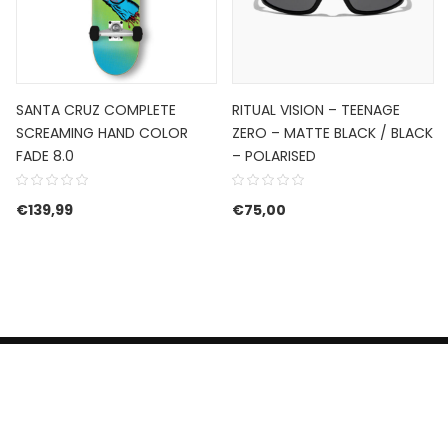
SANTA CRUZ COMPLETE
RITUAL VISION – TEENAGE
SCREAMING HAND COLOR
ZERO – MATTE BLACK / BLACK
FADE 8.0
– POLARISED
s was: €84,99.
 is: €59,49.
€
139,99
€
75,00
HERROEPINGSRECHT
BETALEN EN VERZENDEN
CONTACT US
PRIVACY POLICY