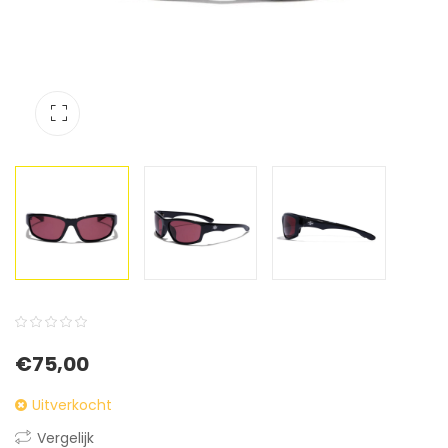
0
5
0
€
75,00
out
of
Uitverkocht
based
Vergelijk
on