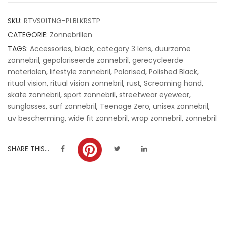
customer
SKU:
RTVS01TNG-PLBLKRSTP
ratings
CATEGORIE:
Zonnebrillen
TAGS:
Accessories
,
black
,
category 3 lens
,
duurzame
zonnebril
,
gepolariseerde zonnebril
,
gerecycleerde
materialen
,
lifestyle zonnebril
,
Polarised
,
Polished Black
,
ritual vision
,
ritual vision zonnebril
,
rust
,
Screaming hand
,
skate zonnebril
,
sport zonnebril
,
streetwear eyewear
,
sunglasses
,
surf zonnebril
,
Teenage Zero
,
unisex zonnebril
,
uv bescherming
,
wide fit zonnebril
,
wrap zonnebril
,
zonnebril
SHARE THIS...