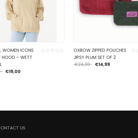
RL WOMEN ICONS
OXBOW ZIPPED POUCHES
F HOOD – WETT
JIPSY PLUM SET OF 2
Oorspronkelijke prijs
Huidige prijs 
L
€
24,99
€
14,99
Oorspronkelijke prijs was: €64,99.
Huidige prijs is: €19,00.
9
€
19,00
CONTACT US