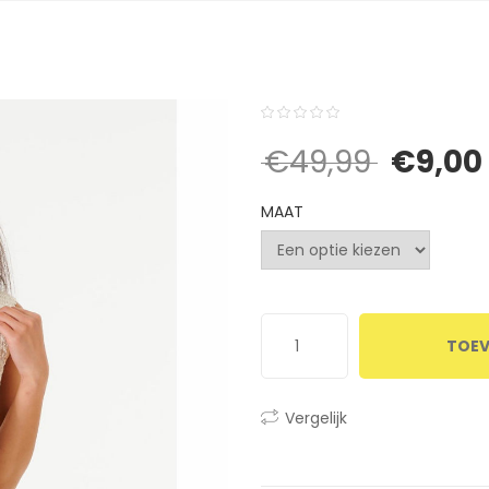
0
5
0
Oorspro
€
49,99
€
9,00
out
of
MAAT
based
on
customer
ratings
TOEV
Vergelijk