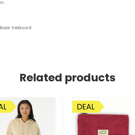
en.
lbaar trekkoord
Related products
AL
DEAL
DING!
AANBIEDING!