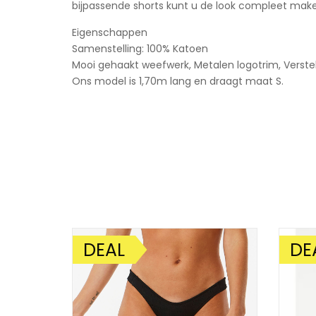
bijpassende shorts kunt u de look compleet mak
Eigenschappen
Samenstelling: 100% Katoen
Mooi gehaakt weefwerk, Metalen logotrim, Verste
Ons model is 1,70m lang en draagt maat S.
DEAL
DE
AANBIEDING!
AANBIE