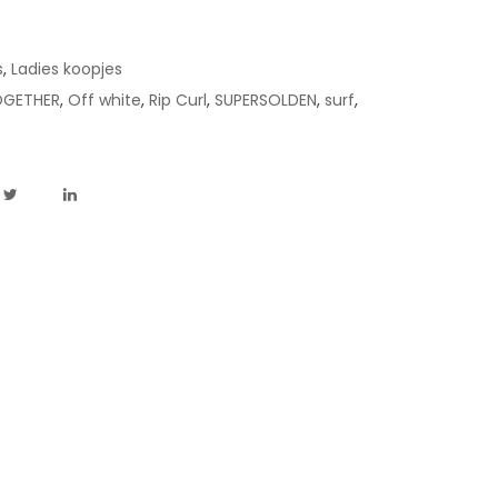
s
,
Ladies koopjes
OGETHER
,
Off white
,
Rip Curl
,
SUPERSOLDEN
,
surf
,