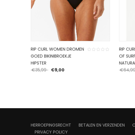
RIP CURL WOMEN DROMEN
RIP CU
GOED BIKINIBROEKJE
OF SUR
ijs was: €34,99.
s is: €9,00.
HIPSTER
NATURA
Oorspronkelijke prijs was: €35,99.
Huidige prijs is: €9,00.
€
35,99
€
9,00
€
64,9
HERROEPINGSRECHT
BETALEN EN VERZENDEN
PRIVACY POLICY