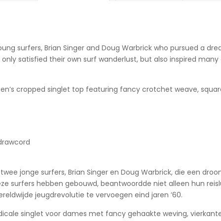
young surfers, Brian Singer and Doug Warbrick who pursued a drea
only satisfied their own surf wanderlust, but also inspired many 
’s cropped singlet top featuring fancy crotchet weave, square 
 drawcord
an twee jonge surfers, Brian Singer en Doug Warbrick, die een 
eze surfers hebben gebouwd, beantwoordde niet alleen hun reisl
reldwijde jeugdrevolutie te vervoegen eind jaren ’60.
cale singlet voor dames met fancy gehaakte weving, vierkante 