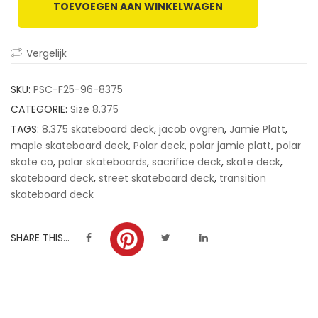
TOEVOEGEN AAN WINKELWAGEN
customer
ratings
Vergelijk
SKU:
PSC-F25-96-8375
CATEGORIE:
Size 8.375
TAGS:
8.375 skateboard deck
,
jacob ovgren
,
Jamie Platt
,
maple skateboard deck
,
Polar deck
,
polar jamie platt
,
polar
skate co
,
polar skateboards
,
sacrifice deck
,
skate deck
,
skateboard deck
,
street skateboard deck
,
transition
skateboard deck
SHARE THIS...